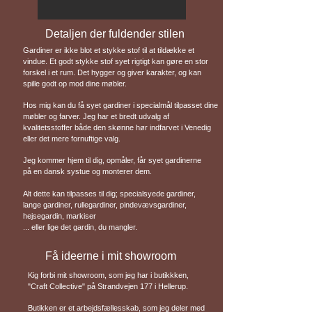
Detaljen der fuldender stilen
Gardiner er ikke blot et stykke stof til at tildække et
vindue. Et godt stykke stof syet rigtigt kan gøre en stor
forskel i et rum. Det hygger og giver karakter, og kan
spille godt op mod dine møbler.
Hos mig kan du få syet gardiner i specialmål tilpasset dine
møbler og farver. Jeg har et bredt udvalg af
kvalitetsstoffer både den skønne hør indfarvet i Venedig
eller det mere fornuftige valg.
Jeg kommer hjem til dig, opmåler, får syet gardinerne
på en dansk systue og monterer dem.
Alt dette kan tilpasses til dig; specialsyede gardiner,
lange gardiner, rullegardiner, pindevævsgardiner,
hejsegardin, markiser
... eller lige det gardin, du mangler.
Få ideerne i mit showroom
Kig forbi mit showroom, som jeg har i butikkken,
"Craft Collective" på Strandvejen 177 i Hellerup.
Butikken er et arbejdsfællesskab, som jeg deler med