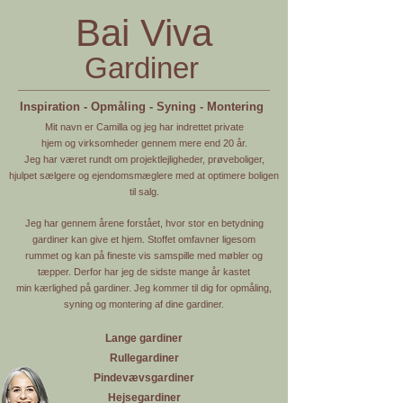
Bai Viva
Gardiner
Inspiration - Opmåling - Syning - Montering
Mit navn er Camilla og jeg har indrettet private
hjem
og virksomheder gennem mere end 20 år.
Jeg har været rundt om projektlejligheder, prøveboliger,
hjulpet sælgere og ejendomsmæglere med at optimere boligen
til salg.
Jeg har gennem årene forstået, hvor stor en betydning
gardiner kan give et hjem. Stoffet omfavner ligesom
rummet og kan på fineste vis samspille med møbler og
tæpper.
Derfor har jeg de sidste mange år kastet
min kærlighed
på gardiner. Jeg kommer til dig for opmåling,
syning og montering af dine gardiner.
Lange gardiner
Rullegardiner
Pindevævsgardiner
Hejsegardiner