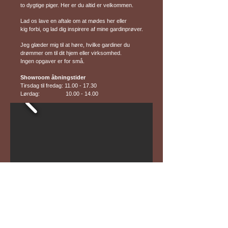
to dygtige piger. Her er du altid er velkommen.
Lad os lave en aftale om at mødes her eller
kig forbi, og lad dig inspirere af mine gardinprøver.
Jeg glæder mig til at høre, hvilke gardiner du
drømmer om til dit hjem eller virksomhed.
Ingen opgaver er for små.
Showroom åbningstider
Tirsdag til fredag:
11.00 - 17.30
Lørdag:
10.00 - 14.00